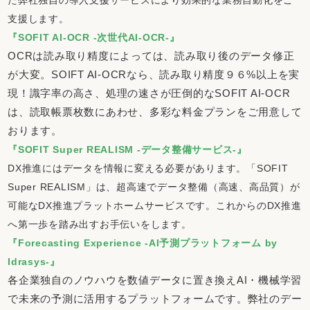
支援します。
『SOFIT AI-OCR -次世代AI-OCR-』
OCRは読み取り精度によっては、読み取り後のデータ修正
が大変。SOIFT AI-OCRなら、読み取り精度９６%以上を実
現！識字率の高さ、処理の速さが圧倒的なSOFIT AI-OCR
は、読取帳票枚数にあわせ、多彩な料金プランをご用意して
おります。
『SOFIT Super REALISM -データ整備サービス-』
DX推進にはデータを情報に変える必要があります。「SOFIT
Super REALISM」は、超高速でデータ整備（高速、高品質）が
可能なDX推進プラットホームサービスです。これからのDX推進
へ第一歩を踏み出すお手伝いをします。
『Forecasting Experience -AI予測プラットフォーム by
Idrasys-』
各企業独自のノウハウを数値データに置き換えAI・機械学習
で未来の予測に活用するプラットフォームです。弊社のデー