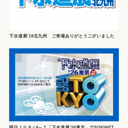
下水道展'18北九州 ご来場ありがとうございました
明日より 8／4～７「下水道展’26東京」でSOFINET